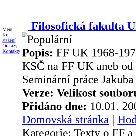
Filosofická fakulta U
Menu
Ke
stažení
Odkazy
Popis:
FF UK 1968-1971:
Kontakty
KSČ na FF UK aneb od re
Seminární práce Jakuba 
Verze:
Velikost soubor
Přidáno dne:
10.01. 2
Domovská stránka
|
Hod
Kategorie: Texty o FF 