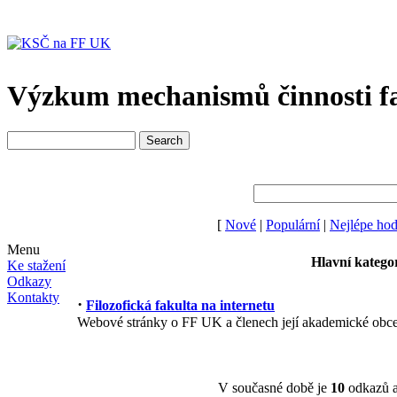
Výzkum mechanismů činnosti fa
[
Nové
|
Populární
|
Nejlépe ho
Menu
Hlavní katego
Ke stažení
Odkazy
Kontakty
·
Filozofická fakulta na internetu
Webové stránky o FF UK a členech její akademické obce
V současné době je
10
odkazů 