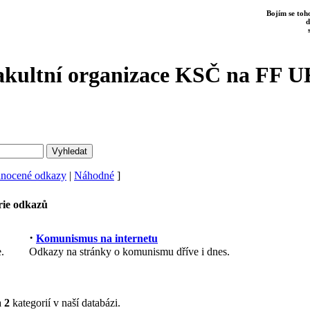
Bojím se toho
d
kultní organizace KSČ na FF U
dnocené odkazy
|
Náhodné
]
rie odkazů
·
Komunismus na internetu
.
Odkazy na stránky o komunismu dříve i dnes.
a
2
kategorií v naší databázi.