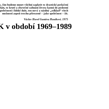
, čím budeme muset všichni zaplatit to drastické potlačení
ějin, to kruté a zbytečné zahnání života kamsi do podzemí
společnosti i lidské duše, ten nový a násilný „odklad“ všech
možností aspoň trochu přirozeně – jako společnost – žít.
Václav Havel Gustávu Husákovi, 1975
K v období 1969–1989