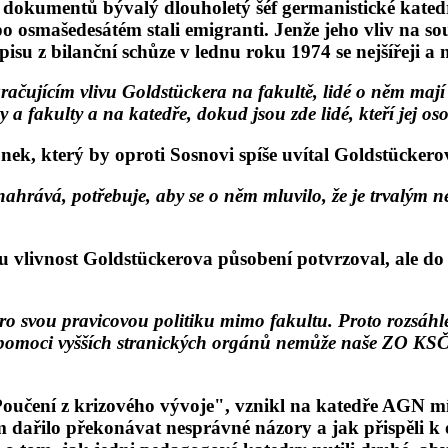
 dokumentů bývalý dlouholetý šéf germanistické kated
o osmašedesátém stali emigranti. Jenže jeho vliv na so
isu z bilanční schůze v lednu roku 1974 se nejšířeji a
račujícím vlivu Goldstückera na fakultě, lidé o něm mají d
 a fakulty a na katedře, dokud jsou zde lidé, kteří jej os
unek, který by oproti Sosnovi spíše uvítal Goldstücker
hrává, potřebuje, aby se o něm mluvilo, že je trvalým n
u vlivnost Goldstückerova působení potvrzoval, ale do
 pro svou pravicovou politiku mimo fakultu. Proto rozsáhle
 a pomoci vyšších stranických orgánů nemůže naše ZO KSČ
í "Poučení z krizového vývoje", vznikl na katedře AGN 
m dařilo překonávat nesprávné názory a jak přispěli k