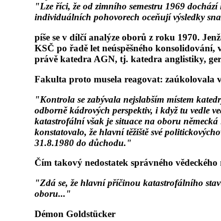
"Lze říci, že od zimního semestru 1969 dochází 
individuálních pohovorech oceňují výsledky sn
píše se v dílčí analýze oborů z roku 1970. Jen
KSČ po řadě let neúspěšného konsolidování, v 
právě katedra AGN, tj. katedra anglistiky, ge
Fakulta proto musela reagovat: zaúkolovala vla
"Kontrola se zabývala nejslabším místem katedr
odborně kádrových perspektiv, i když tu vedle 
katastrofální však je situace na oboru německá l
konstatovalo, že hlavní těžiště své politickový
31.8.1980 do důchodu."
Čím takový nedostatek správného vědeckého ná
"Zdá se, že hlavní příčinou katastrofálního sta
oboru..."
Démon Goldstücker