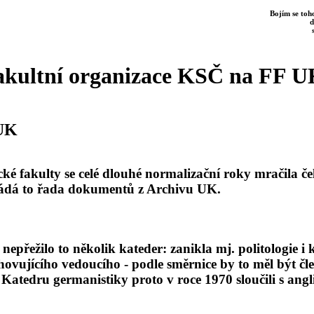
Bojím se toho
d
kultní organizace KSČ na FF U
 UK
ké fakulty se celé dlouhé normalizační roky mračila č
kládá to řada dokumentů z Archivu UK.
přežilo to několik kateder: zanikla mj. politologie i 
hovujícího vedoucího - podle směrnice by to měl být č
atedru germanistiky proto v roce 1970 sloučili s angli