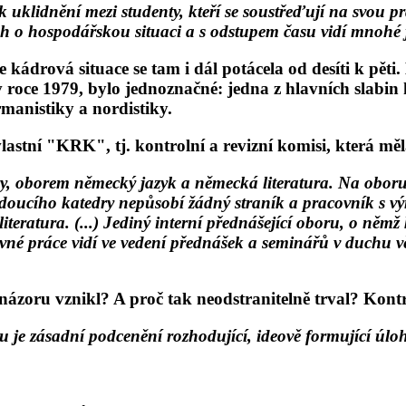
k uklidnění mezi studenty, kteří se soustřeďují na svou 
ah o hospodářskou situaci a s odstupem času vidí mnohé
že kádrová situace se tam i dál potácela od desíti k pě
roce 1979, bylo jednoznačné: jedna z hlavních slabin ká
rmanistiky a nordistiky.
stní "KRK", tj. kontrolní a revizní komisi, která měla
y, oborem německý jazyk a německá literatura. Na oboru 
vedoucího katedry nepůsobí žádný straník a pracovník s v
iteratura. (...) Jediný interní přednášející oboru, o ně
chovné práce vidí ve vedení přednášek a seminářů v duchu 
zoru vznikl? A proč tak neodstranitelně trval? Kontro
vu je zásadní podcenění rozhodující, ideově formující úlo