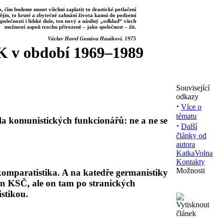
, čím budeme muset všichni zaplatit to drastické potlačení
ějin, to kruté a zbytečné zahnání života kamsi do podzemí
společnosti i lidské duše, ten nový a násilný „odklad“ všech
možností aspoň trochu přirozeně – jako společnost – žít.
Václav Havel Gustávu Husákovi, 1975
K v období 1969–1989
Související
odkazy
·
Více o
tématu
ela komunistických funkcionářů: ne a ne se
·
Další
články od
autora
KatkaVolna
Kontakty
Možnosti
komparatistika. A na katedře germanistiky
len KSČ, ale on tam po stranických
stikou.