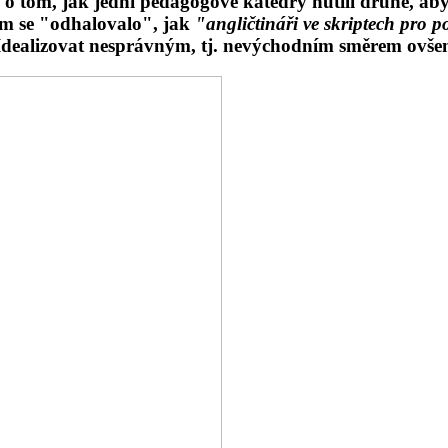
o tom, jak jedni pedagogové katedry nutili druhé, aby 
tom se "odhalovalo", jak
"angličtináři ve skriptech pro p
Idealizovat nesprávným, tj. nevýchodním směrem ovšem