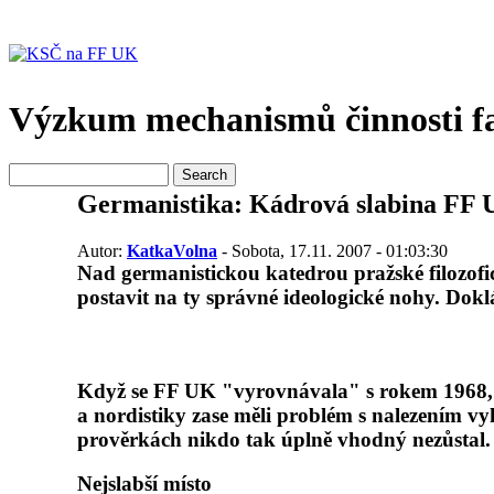
Výzkum mechanismů činnosti fa
Germanistika: Kádrová slabina FF
Autor:
KatkaVolna
- Sobota, 17.11. 2007 - 01:03:30
Nad germanistickou katedrou pražské filozofic
postavit na ty správné ideologické nohy. Do
Když se FF UK "vyrovnávala" s rokem 1968, ne
a nordistiky zase měli problém s nalezením vy
prověrkách nikdo tak úplně vhodný nezůstal. K
Nejslabší místo