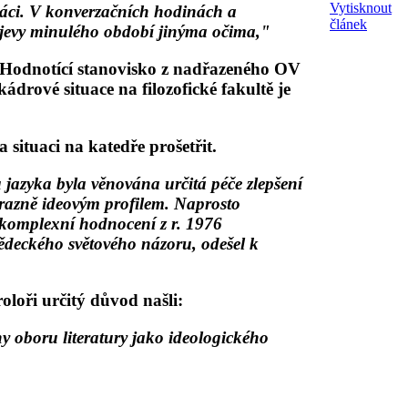
Vytisknout
práci. V konverzačních hodinách a
článek
 jevy minulého období jinýma očima,"
ti. Hodnotící stanovisko z nadřazeného OV
drové situace na filozofické fakultě je
 situaci na katedře prošetřit.
jazyka byla věnována určitá péče zlepšení
ýrazně ideovým profilem. Naprosto
mž komplexní hodnocení z r. 1976
vědeckého světového názoru, odešel k
loři určitý důvod našli:
hy oboru literatury jako ideologického