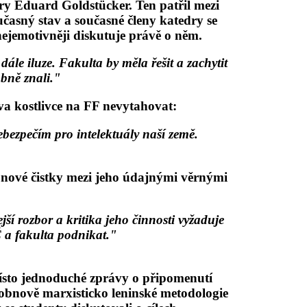
ry Eduard Goldstücker. Ten patřil mezi
učasný stav a současné členy katedry se
 nejemotivněji diskutuje právě o něm.
ále iluze. Fakulta by měla řešit a zachytit
obně znali."
ova kostlivce na FF nevytahovat:
ebezpečím pro intelektuály naší země.
 nové čistky mezi jeho údajnými věrnými
jší rozbor a kritika jeho činnosti vyžaduje
 a fakulta podnikat."
místo jednoduché zprávy o připomenutí
 obnově marxisticko leninské metodologie