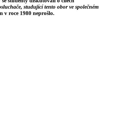
se studenty diskutovali o cílech
osluchače, studující tento obor ve společném
 v roce 1980 neprošlo.