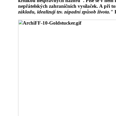
kritikou nesprávných názorů". Píše se v něm i 
nepřátelských zahraničních vysílaček. A při 
základu, idealizují tzv. západní způsob života."