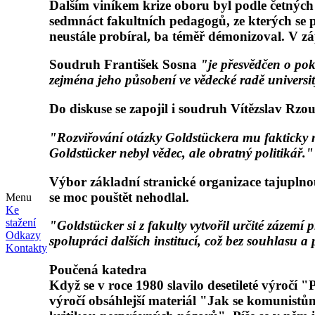
Dalším viníkem krize oboru byl podle četných
sedmnáct fakultních pedagogů, ze kterých se p
neustále probíral, ba téměř démonizoval. V záp
Soudruh František Sosna
"je přesvědčen o pok
zejména jeho působení ve vědecké radě university
Do diskuse se zapojil i soudruh Vítězslav Rzo
"Rozviřování otázky Goldstückera mu fakticky na
Goldstücker nebyl vědec, ale obratný politikář."
Výbor základní stranické organizace tajuplno
se moc pouštět nehodlal.
Menu
Ke
stažení
"Goldstücker si z fakulty vytvořil určité zázemí
Odkazy
spolupráci dalších institucí, což bez souhlasu
Kontakty
Poučená katedra
Když se v roce 1980 slavilo desetileté výroč
výročí obsáhlejší materiál "Jak se komunistů