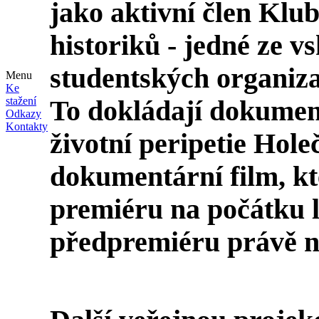
jako aktivní člen Klu
historiků - jedné ze 
studentských organizac
Menu
Ke
stažení
To dokládají dokumen
Odkazy
Kontakty
životní peripetie Hol
dokumentární film, kt
premiéru na počátku l
předpremiéru právě na