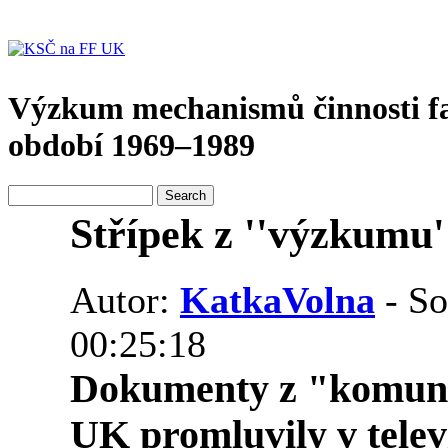
Výzkum mechanismů činnosti f
období 1969–1989
Střípek z ''výzkumu
Autor:
KatkaVolna
- So
00:25:18
Dokumenty z "komuni
UK promluvily v tele