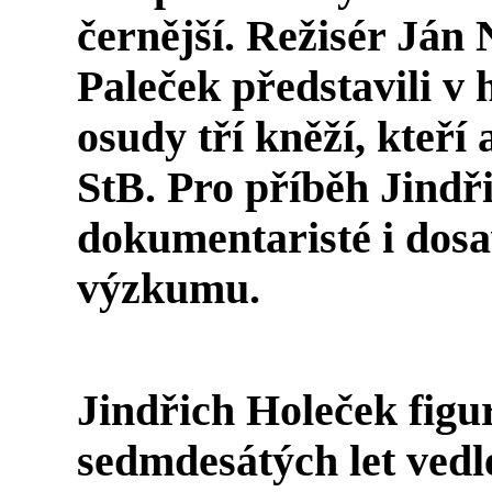
černější
. Režisér Ján 
Paleček představili 
osudy tří kněží, kteří
StB. Pro příběh Jindř
dokumentaristé i dos
výzkumu.
Jindřich Holeček figu
sedmdesátých let vedl