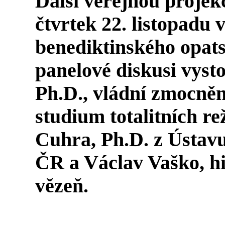
Další veřejnou projek
čtvrtek 22. listopadu v
benediktinského opats
panelové diskusi vyst
Ph.D., vládní zmocněn
studium totalitních r
Cuhra
, Ph.D. z Ústav
ČR a
Václav Vaško
, h
vězeň.