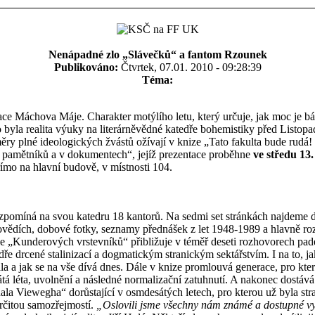
Nenápadné zlo „Slávečků“ a fantom Rzounek
Publikováno:
Čtvrtek, 07.01. 2010 - 09:28:39
Téma:
tace Máchova Máje. Charakter motýlího letu, který určuje, jak moc je b
to byla realita výuky na literárněvědné katedře bohemistiky před Listop
ěry plné ideologických žvástů ožívají v knize „Tato fakulta bude rudá!
a pamětníků a v dokumentech“, jejíž prezentace proběhne
ve středu 13.
ímo na hlavní budově, v místnosti 104.
zpomíná na svou katedru 18 kantorů. Na sedmi set stránkách najdeme
vědích, dobové fotky, seznamy přednášek z let 1948-1989 a hlavně ro
ce „Kunderových vrstevníků“ přibližuje v téměř deseti rozhovorech pade
ře drcené stalinizací a dogmatickým stranickým sektářstvím. I na to, ja
la a jak se na vše dívá dnes. Dále v knize promlouvá generace, pro kte
átá léta, uvolnění a následné normalizační zatuhnutí. A nakonec dostává
la Viewegha“ dorůstající v osmdesátých letech, pro kterou už byla stra
rčitou samozřejmostí.
„Oslovili jsme všechny nám známé a dostupné vy