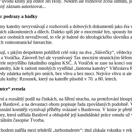
 úvodu knihy její editor Jiří Holý. Někteří ale rozhovor zcela odmítli, ji
aný záznam autorizovat...
: podrazy a hádky
ějiny katedry nevyvstávají z rozhovorů a dobových dokumentů jako éra
rních zákonitostech a dílech. Daleko spíš jde o mocenské hry, spousty h
ce osobních nevraživostí, to vše je balené do ideologického slovníku 
h vnitrostranické hierarchie.
ují, s jakým despektem pohlíželi celé roky na dva „Slávečky“, vědeck
e a Voráčka. Zároveň byl ale vysmívaný Tax mocným stranickým šéfem
v čele nejvyššího fakultního orgánu KSČ. A Voráček se zase na konci os
katedry, kde k radosti mnohých vystřídal „fantoma katedry“ Vítězslava
dy zdaleka nebyli pro smích, bez vlivu a bez moci. Nejvíce vlivu si al
itulu knihy: Rzounek, který na katedře působil v 70. a 80. letech.
ntce“ zvesela
í a rozsáhlý podíl na čistkách, na šíření strachu, na protežování hloup
 Bastlové, a na devastaci oboru popisuje řada zpovídaných podobně. 
oznání komitěji vyznívají příběhy svázané s Bastlovou. V knize je přeti
y, která udělala Bastlové a obhajobě její kandidátské práce ostudu už 
ciálním časopise Tvorba.
odem patřila mezi tehdejší „turbostudenty“: titul získala vskutku v re