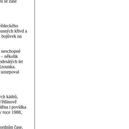
ní se zase
 vědeckého
nusných křivd a
a bojůvek na
y neschopné
 – několik
mdesátých let
 Rzounka.
e uzurpoval
ých kádrů,
Většinově
štěna i povídka
v roce 1988,
kordním čase.