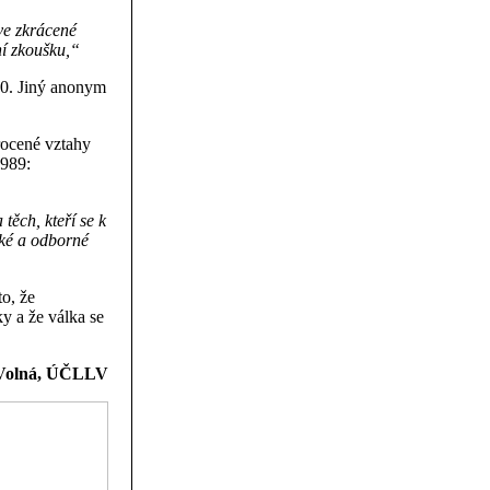
ve zkrácené
ní zkoušku,“
80. Jiný anonym
hrocené vztahy
1989:
těch, kteří se k
cké a odborné
o, že
y a že válka se
Volná, ÚČLLV