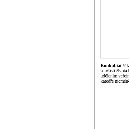
Konkubiát šéfa
součástí života
udělením veřejn
katedře nicméně