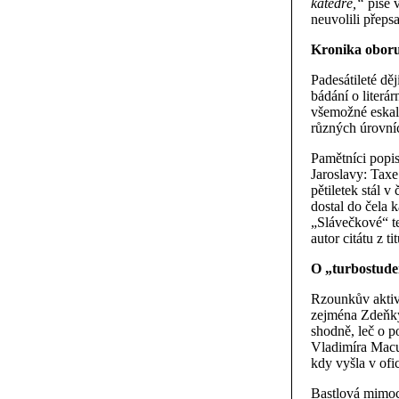
katedře,“
píše v
neuvolili přeps
Kronika oboru
Padesátileté d
bádání o literá
všemožné eskala
různých úrovníc
Pamětníci popis
Jaroslavy: Tax
pětiletek stál 
dostal do čela 
„Slávečkové“ te
autor citátu z t
O „turbostude
Rzounkův aktivn
zejména Zdeňky
shodně, leč o p
Vladimíra Macur
kdy vyšla v ofi
Bastlová mimoch