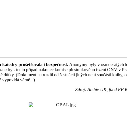
 katedry prošetřovala i bezpečnost.
Anonymy byly v osmdesátých l
 katedry - tento případ nakonec komise přestupkového řízení ONV v Pr
é důtky. (Dokument na rozdíl od šestnácti jiných není součástí knihy, o 
 vypovídá věrně...)
Zdroj: Archiv UK, fond FF 