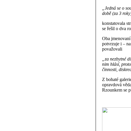
„Jedná se o sou
době (za 3 roky
konstatovala s
se řešil o dva 
Oba jmenovaní b
potvrzuje i – n
považovali
„za nezbytné di
nim hlásí, pro
činnosti, diskr
Z bohaté galeri
opravdová věda 
Rzounkem se pro