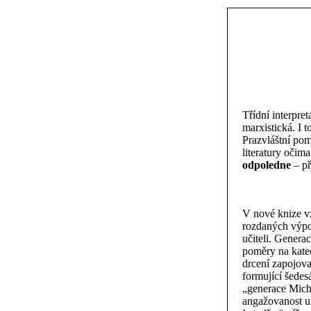
Třídní interpre
marxistická. I 
Prazvláštní pom
literatury očim
odpoledne
– př
V nové knize v
rozdaných výpo
učiteli. Genera
poměry na kated
drcení zapojova
formující šedes
„generace Micha
angažovanost u