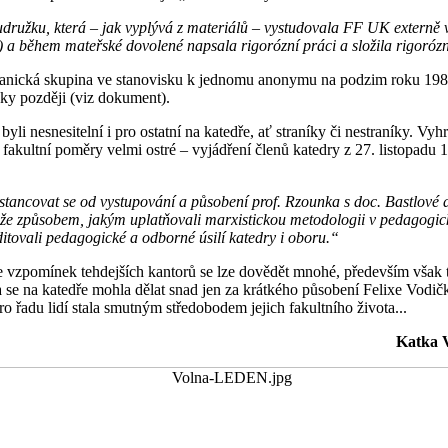
družku, která – jak vyplývá z materiálů – vystudovala FF UK externě 
) a během mateřské dovolené napsala rigorózní práci a složila rigoróz
tranická skupina ve stanovisku k jednomu anonymu na podzim roku 19
roky později (viz dokument).
yli nesnesitelní i pro ostatní na katedře, ať straníky či nestraníky. Vy
a fakultní poměry velmi ostré – vyjádření členů katedry z 27. listopadu 
stancovat se od vystupování a působení prof. Rzounka s doc. Bastlové a 
tože způsobem, jakým uplatňovali marxistickou metodologii v pedagogi
editovali pedagogické a odborné úsilí katedry i oboru.“
e vzpomínek tehdejších kantorů se lze dovědět mnohé, především však t
se na katedře mohla dělat snad jen za krátkého působení Felixe Vodičk
 řadu lidí stala smutným středobodem jejich fakultního života...
Katka 