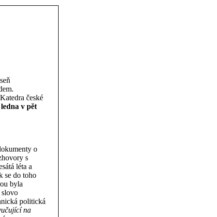
áseň
adem.
 Katedra české
 ledna v pět
 dokumenty o
zhovory s
sátá léta a
k se do toho
rou byla
 slovo
nická politická
učující na