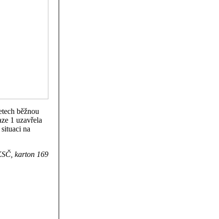
etech běžnou
aze 1 uzavřela
situaci na
KSČ, karton 169