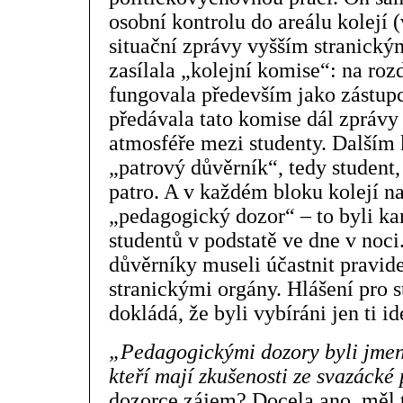
osobní kontrolu do areálu kolejí 
situační zprávy vyšším stranick
zasílala „kolejní komise“: na rozd
fungovala především jako zástupc
předávala tato komise dál zprávy 
atmosféře mezi studenty. Dalším 
„patrový důvěrník“, tedy student,
patro. A v každém bloku kolejí n
„pedagogický dozor“ – to byli kan
studentů v podstatě ve dne v noci
důvěrníky museli účastnit pravid
stranickými orgány. Hlášení pro s
dokládá, že byli vybíráni jen ti i
„Pedagogickými dozory byli jmeno
kteří mají zkušenosti ze svazácké
dozorce zájem? Docela ano, měl 