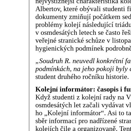
nejvýstižnější charakteristika kol
Albertov, které obývali studenti f
dokumenty zmiňují počátkem sed
problémy kolejí následující triád
v osmdesátých letech se často řeš
veřejné stranické schůze v listop
hygienických podmínek podrobně
„Soudruh R. neuvedl konkrétní fa
podmínkách, na jeho pokoji byly 
student druhého ročníku historie.
Kolejní informátor: časopis i f
Když studenti z kolejní rady na V
osmdesátých let začali vydávat vl
ho „Kolejní informátor“. Asi to ta
sběr informací pro nadřízené stra
kolejích čile a organizovaně. Ten