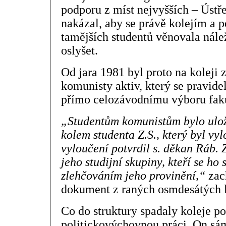
podporu z míst nejvyšších – Úst
nakázal, aby se právě kolejím a pé
tamějších studentů věnovala nálež
oslyšet.
Od jara 1981 byl proto na koleji 
komunisty aktiv, který se pravide
přímo celozávodnímu výboru fakul
„Studentům komunistům bylo ulože
kolem studenta Z.S., který byl vyl
vyloučení potvrdil s. děkan Ráb. Z
jeho studijní skupiny, kteří se ho 
zlehčováním jeho provinění,“
zach
dokument z raných osmdesátých l
Co do struktury spadaly koleje p
politickovýchovnou práci. On sám