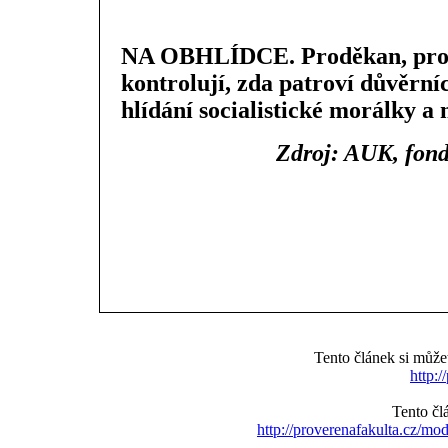
NA OBHLÍDCE. Proděkan, prore
kontrolují, zda patroví důvěrníc
hlídání socialistické morálky a 
Zdroj: AUK, fon
Tento článek si můž
http:/
Tento čl
http://proverenafakulta.cz/