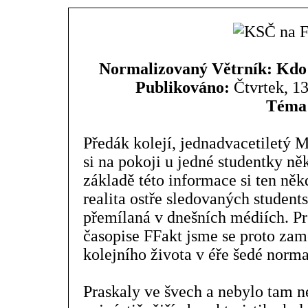
Normalizovaný Větrník: Kdo k
Publikováno:
Čtvrtek, 13
Téma
Předák kolejí, jednadvacetiletý M
si na pokoji u jedné studentky ně
základě této informace si ten někd
realita ostře sledovaných student
přemílaná v dnešních médiích. Pr
časopise FFakt jsme se proto zamě
kolejního života v éře šedé norma
Praskaly ve švech a nebylo tam nej