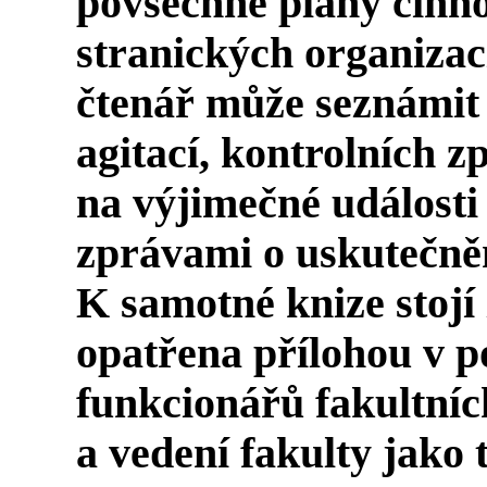
povšechné plány činno
stranických organizací
čtenář může seznámit 
agitací, kontrolních z
na výjimečné události 
zprávami o uskutečněn
K samotné knize stojí z
opatřena přílohou v 
funkcionářů fakultníc
a vedení fakulty jako 