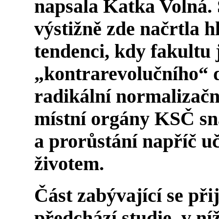
napsala Katka Volná.
výstižně zde načrtla 
tendenci, kdy fakultu
„kontrarevolučního“ d
radikální normalizačn
místní orgány KSČ sna
a prorůstání napříč u
životem.
Část zabývající se př
předchází studie, v ní