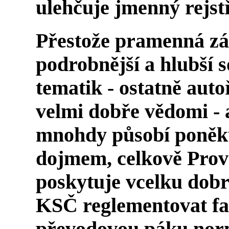
ulehčuje jmenný rejst
Přestože pramenná zá
podrobnější a hlubší 
tematik - ostatně autoř
velmi dobře vědomi -
mnohdy působí poně
dojmem, celkově Prově
poskytuje vcelku dobr
KSČ reglementovat fa