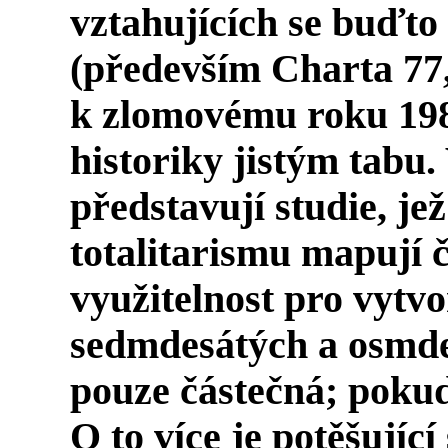
vztahujících se buďto 
(především Charta 7
k zlomovému roku 198
historiky jistým tabu
představují studie, je
totalitarismu mapují č
využitelnost pro vytv
sedmdesátých a osmde
pouze částečná; poku
O to více je potěšující