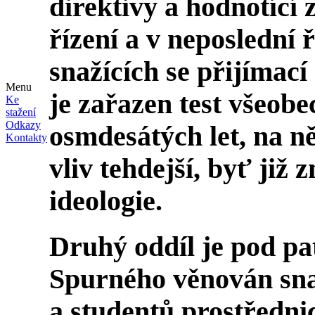
direktivy a hodnotící
řízení a v neposlední 
snažících se přijímací 
Menu
je zařazen test všeob
Ke
stažení
Odkazy
osmdesátých let, na n
Kontakty
vliv tehdejší, byť již
ideologie.
Druhý oddíl je pod p
Spurného věnován sna
a studentů prostředni