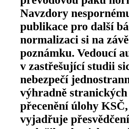
převodovou páku norm
Navzdory nespornému
publikace pro další b
normalizaci si na záv
poznámku. Vedoucí au
v zastřešující studii 
nebezpečí jednostran
výhradně stranických
přecenění úlohy KSČ
vyjadřuje přesvědčení