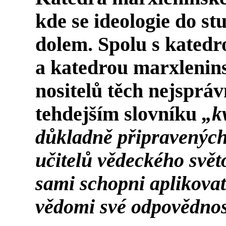
kde se ideologie do s
dolem. Spolu s kated
a katedrou marxleninsk
nositelů těch nejspráv
tehdejším slovníku
„k
důkladně připravených
učitelů vědeckého svět
sami schopni aplikovat
vědomi své odpovědnost