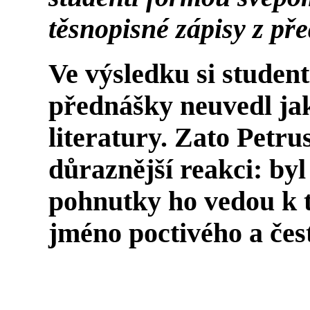
těsnopisné zápisy z př
Ve výsledku si student
přednášky neuvedl jak
literatury. Zato Petru
důraznější reakci: byl
pohnutky ho vedou k t
jméno poctivého a čes