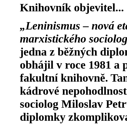
Knihovník objevitel...
„Leninismus – nová eta
marxistického sociolo
jedna z běžných diplo
obhájil v roce 1981 a 
fakultní knihovně. T
kádrové nepohodlnosti
sociolog Miloslav Pet
diplomky zkomplikova