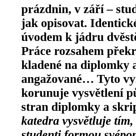
prázdnin, v září – stu
jak opisovat. Identick
úvodem k jádru dvěstě
Práce rozsahem překr
kladené na diplomky a
angažované… Tyto vy
korunuje vysvětlení p
stran diplomky a skri
katedra vysvětluje tím,
studenti formou svépo