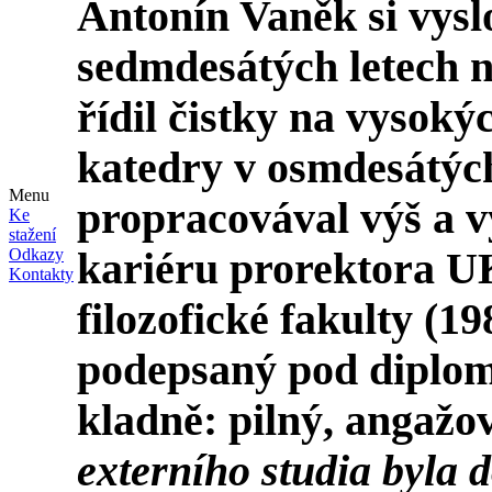
Antonín Vaněk si vysl
sedmdesátých letech
řídil čistky na vysoký
katedry v osmdesátých
Menu
propracovával výš a v
Ke
stažení
kariéru prorektora U
Odkazy
Kontakty
filozofické fakulty (19
podepsaný pod diplom
kladně: pilný, angažov
externího studia byla 