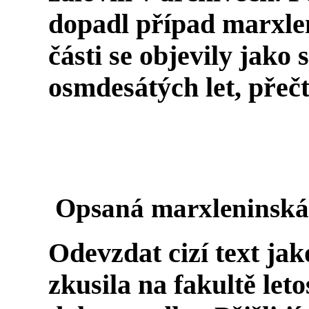
dopadl případ marxlen
části se objevily jako
osmdesátých let, přečt
Opsaná marxleninská 
Odevzdat cizí text jako
zkusila na fakultě le