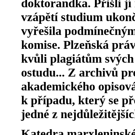
doktorandka. Přišli jí
vzápětí studium ukonč
vyřešila podmínečným
komise. Plzeňská práv
kvůli plagiátům svých
ostudu... Z archivů pr
akademického opisov
k případu, který se pře
jedné z nejdůležitější
Katedra marxleninské 