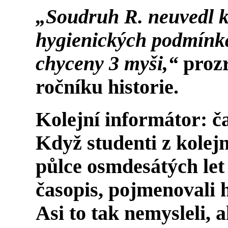
„Soudruh R. neuvedl k
hygienických podmínká
chyceny 3 myši,“
prozr
ročníku historie.
Kolejní informátor: ča
Když studenti z kolej
půlce osmdesátých let 
časopis, pojmenovali 
Asi to tak nemysleli, al