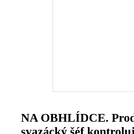
NA OBHLÍDCE. Prodě
svazácký šéf kontroluj