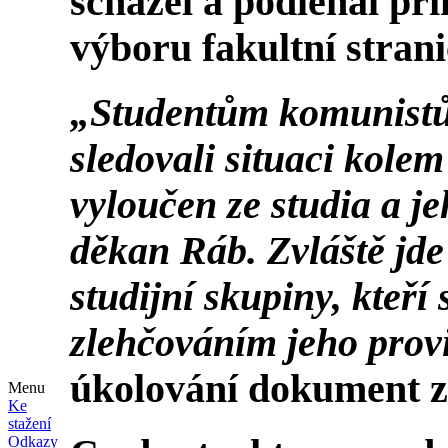
scházel a podléhal p
výboru fakultní stran
„Studentům komunistů
sledovali situaci kolem
vyloučen ze studia a je
děkan Ráb. Zvláště jde 
studijní skupiny, kteří
zlehčováním jeho prov
úkolování dokument z
Menu
Ke
stažení
Odkazy