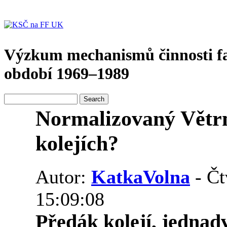
Výzkum mechanismů činnosti f
období 1969–1989
Normalizovaný Větrn
kolejích?
Autor:
KatkaVolna
- Čt
15:09:08
Předák kolejí, jednad