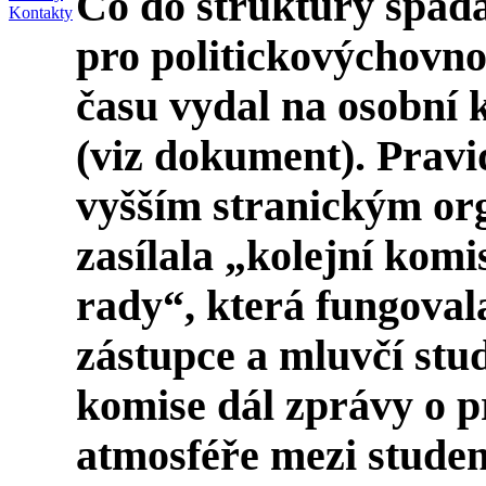
Co do struktury spad
Kontakty
pro politickovýchovno
času vydal na osobní k
(viz dokument). Pravi
vyšším stranickým o
zasílala „kolejní komi
rady“, která fungoval
zástupce a mluvčí stu
komise dál zprávy o p
atmosféře mezi studen