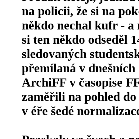
na policii, že si na po
někdo nechal kufr - a
si ten někdo odseděl 14
sledovaných studentsk
přemílaná v dnešních 
ArchiFF v časopise FF
zaměřili na pohled do 
v éře šedé normalizac