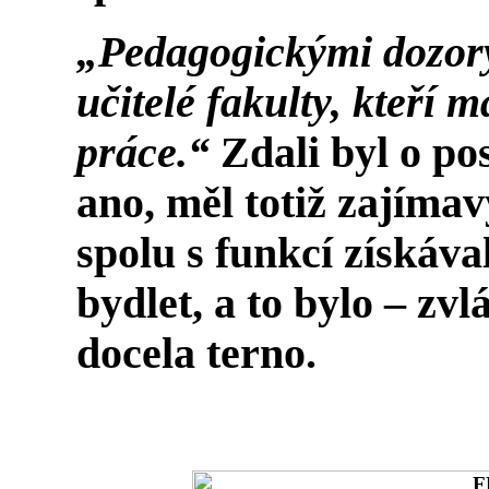
„Pedagogickými dozory
učitelé fakulty, kteří 
práce.“
Zdali byl o po
ano, měl totiž zajíma
spolu s funkcí získáva
bydlet, a to bylo – zv
docela terno.