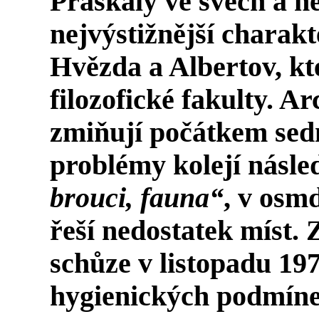
Praskaly ve švech a ne
nejvýstižnější charakt
Hvězda a Albertov, kt
filozofické fakulty. 
zmiňují počátkem sed
problémy kolejí násled
brouci, fauna“
, v osmd
řeší nedostatek míst. 
schůze v listopadu 19
hygienických podmíne