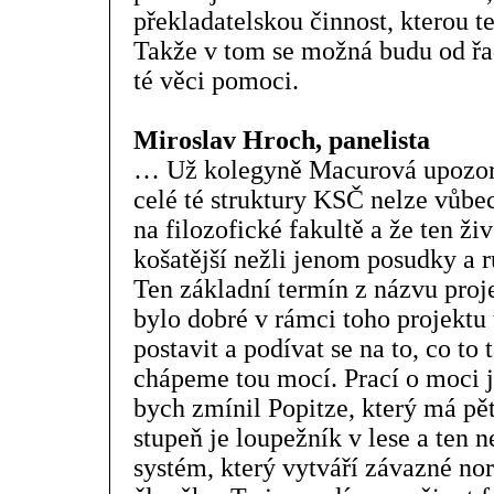
překladatelskou činnost, kterou 
Takže v tom se možná budu od řady
té věci pomoci.
Miroslav Hroch, panelista
… Už kolegyně Macurová upozorni
celé té struktury KSČ nelze vůbe
na filozofické fakultě a že ten ži
košatější nežli jenom posudky a r
Ten základní termín z názvu proj
bylo dobré v rámci toho projektu 
postavit a podívat se na to, co to 
chápeme tou mocí. Prací o moci j
bych zmínil Popitze, který má pět
stupeň je loupežník v lese a ten n
systém, který vytváří závazné no