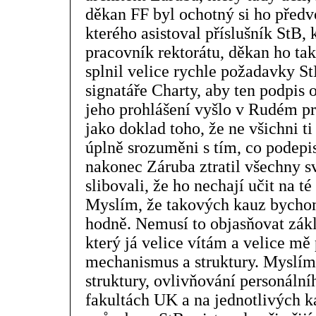
děkan FF byl ochotný si ho předv
kterého asistoval příslušník StB, 
pracovník rektorátu, děkan ho tak
splnil velice rychle požadavky S
signatáře Charty, aby ten podpis 
jeho prohlášení vyšlo v Rudém pr
jako doklad toho, že ne všichni ti
úplně srozuměni s tím, co podepis
nakonec Záruba ztratil všechny s
slibovali, že ho nechají učit na té
Myslím, že takových kauz bychom
hodně. Nemusí to objasňovat zák
který já velice vítám a velice mě 
mechanismus a struktury. Myslím a
struktury, ovlivňování personální
fakultách UK a na jednotlivých k