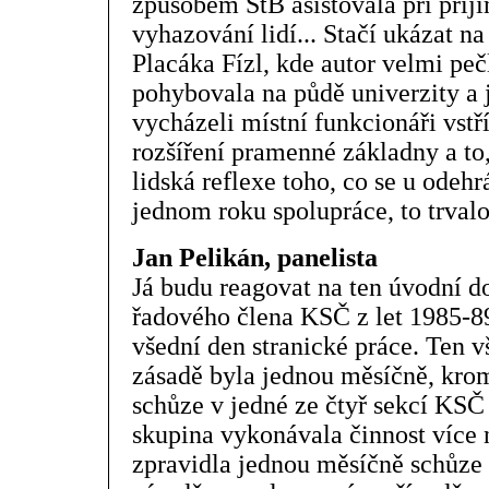
způsobem StB asistovala při přij
vyhazování lidí... Stačí ukázat n
Placáka Fízl, kde autor velmi peč
pohybovala na půdě univerzity a
vycházeli místní funkcionáři vstří
rozšíření pramenné základny a to,
lidská reflexe toho, co se u ode
jednom roku spolupráce, to trval
Jan Pelikán, panelista
Já budu reagovat na ten úvodní d
řadového člena KSČ z let 1985-89 
všední den stranické práce. Ten v
zásadě byla jednou měsíčně, krom
schůze v jedné ze čtyř sekcí KSČ
skupina vykonávala činnost více 
zpravidla jednou měsíčně schůze 