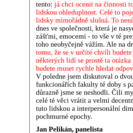
tento:
já chci ocenit na činnosti
lidskou ohleduplnost. Celé to poje
lidsky mimořádně slušná. To nen
dnes ve společnosti, která je nas
zášťmi, emocemi - to vše v té pre
toho neobyčejně vážím. Ale na dr
tomu, že se v určité chvíli budete
některých lidí se prostě ta otázka
budete muset rychle hledat odpov
V poledne jsem diskutoval o dv
funkcionářích fakulty té doby s
důrazně jsme se neshodli. Čili mys
celé té věci vrátit a velmi decent
tuto lidskou a interpersonální di
pochmurné epochy.
Jan Pelikán, panelista