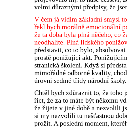
velmi důraznými předpisy, že jse
V čem já vidím základní smysl t
řekl bych morálně emocionální po
že ta doba byla plná něčeho, co 
neodhalíte. Plná lidského ponižov
představit, co to bylo, absolvova
prostě ponižující akt. Ponižující
stranická školení. Když si předsta
mimořádné odborné kvality, chodil
úrovni sedmé třídy národní školy..
Chtěl bych zdůraznit to, že toho j
říct, že za to máte být někomu vd
že žijete v jiné době a nezvolili js
si my nezvolili tu nešťastnou do
prožít. A poslední moment, kteréh