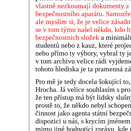
vlastně nezkoumají dokumenty z
bezpečnostního aparátu. Samozřej
ale myslím si, že je velice zásad
se v tom týmu našel někdo, kdo b
bezpečnostních složek
a minimál
studentů nebo z kauz, které proj
nebo přímo ty výbory, vybral ty j
v tom archivu velice rádi vyjdeme
tohoto hlediska je ta pramenná zá
Pro mě je tedy docela šokující to
Hrocha. Já velice souhlasím s pr
že ten přístup má být lidsky slušn
prostě to, že někdo nebyl schopen
činnost jako agenta státní bezpečn
dispozici u nás, s krycím jmé
mimo jiné hodnotící zprávu, kde 