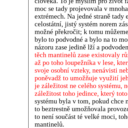
člověka. To je myslím pro život f
moc se tady projevovala v mnoha 
extrémech. Na jedné straně tady ex
celostátní, jistý systém norem zá
možné překročit; k tomu můžeme p
bylo to podvodné a bylo na to m
názoru zase jedině lží a podvod
těch mantinelů zase existovaly r
až po toho loupežníka v lese, kte
svoje osobní vzteky, nenávisti ne
poněvadž to umožňuje využití je
je záležitost ne celého systému, ne
záležitost toho jedince, který tot
systému byla v tom, pokud chce m
to beztrestně umožňovala provoz
to není součást té velké moci, to
mantinelů.