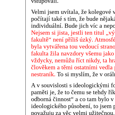
vstupovali.
Velmi jsem uvítala, že kolegové 
počítají také s tím, že bude nějak
individuální. Bude jich víc a nep
Nejsem si jista, jestli ten titul
fakultě“ není příliš úzký. Atmosf
byla vytvářena tou vedoucí stranou
fakulta žila navzdory všemu jako
vždycky, nemůžu říct nikdy, ta h
člověkem a těmi ostatními vedla 
nestraník.
To si myslím, že v orál
A v souvislosti s ideologickými 
paměti je, že to čemu se tehdy ří
odborná činnost“ a co tam bylo v
ideologického působení, to jsem
považuju za věc velmi užitečnou, 