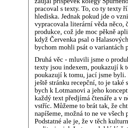
zaujal příspěvek kolegy Spurného
pracoval s texty. To, co ty texty ř
hlediska. Jednak pokud jde o vznik
vypracovala literární věda něco, 
produkce, což jde moc pěkně apli
když Červenka psal o Halasových
bychom mohli psát o variantách 
Druhá věc - mluvili jsme o produ
texty jsou indexem, poukazují k t
poukazují k tomu, jací jsme byli
ještě stránku recepční, to je také
bych k Lotmanovi a jeho konceptu 
každý text předjímá čtenáře a v 
vstříc. Můžeme to brát tak, že chtě
napíšeme, možná to ne ve všech p
Podstatné ale je, že v těch kult