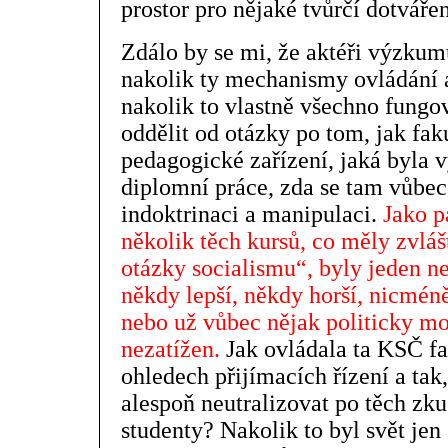
prostor pro nějaké tvůrčí dotváře
Zdálo by se mi, že aktéři výzkumu
nakolik ty mechanismy ovládání 
nakolik to vlastně všechno fungov
oddělit od otázky po tom, jak fak
pedagogické zařízení, jaká byla v
diplomní práce, zda se tam vůbec
indoktrinaci a manipulaci.
Jako p
několik těch kursů, co měly zvláš
otázky socialismu“, byly jeden n
někdy lepší, někdy horší, nicmén
nebo už vůbec nějak politicky m
nezatížen.
Jak ovládala ta KSČ fa
ohledech přijímacích řízení a tak,
alespoň neutralizovat po těch zku
studenty? Nakolik to byl svět jen 