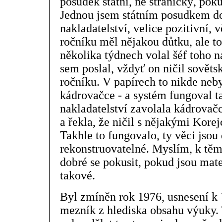
posudek státní, ne stranický, po
Jednou jsem státním posudkem do
nakladatelství, velice pozitivní,
ročníku měl nějakou důtku, ale to
několika týdnech volal šéf toho n
sem poslal, vždyť on ničil sovět
ročníku. V papírech to nikde neby
kádrovačce - a systém fungoval t
nakladatelství zavolala kádrovačce
a řekla, že ničil s nějakými Korej
Takhle to fungovalo, ty věci jsou
rekonstruovatelné. Myslím, k tě
dobré se pokusit, pokud jsou mate
takové.
Byl zmíněn rok 1976, usnesení k 
mezník z hlediska obsahu výuky. T