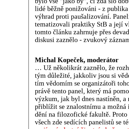
bylo vše "jako by", či zda šlo dob
lidé běžně ponižováni - z publik
výhrad proti paušalizování. Panel
tematizovali praktiky StB a její v
tomto článku zahrnuje přes devad
diskusi zaznělo - zvukový záznam 
Michal Kopeček, moderátor
… Už několikrát zaznělo, že rozh
tým důležité, jakkoliv jsou si vě
tím vědomím se organizátoři toho
právě tento panel, který má pomoc
výzkum, jak byl dnes nastíněn, 
přiblížit se znalostnímu a možná
dění na filozofické fakultě. Prot
všech zde sedících panelistů se té