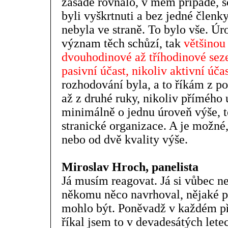
zásadě rovnalo, v mém případě, sc
byli vyškrtnuti a bez jedné členky
nebyla ve straně. To bylo vše. Úr
význam těch schůzí, tak
většinou
dvouhodinové až tříhodinové seze
pasivní účast, nikoliv aktivní úča
rozhodování byla, a to říkám z po
až z druhé ruky, nikoliv přímého 
minimálně o jednu úroveň výše, 
stranické organizace. A je možné,
nebo od dvě kvality výše.
Miroslav Hroch, panelista
Já musím reagovat. Já si vůbec 
někomu něco navrhoval, nějaké pot
mohlo být. Poněvadž v každém pří
říkal jsem to v devadesátých lete