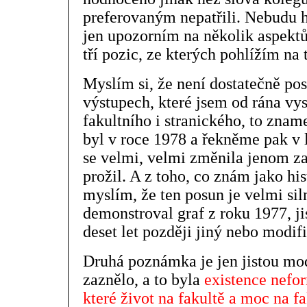
preferovaným nepatřili. Nebudu h
jen upozorním na několik aspektů
tří pozic, ze kterých pohlížím na
Myslím si, že není dostatečně pos
výstupech, které jsem od rána vy
fakultního i stranického, to zname
byl v roce 1978 a řekněme pak v 
se velmi, velmi změnila jenom za 
prožil. A z toho, co znám jako hi
myslím, že ten posun je velmi si
demonstroval graf z roku 1977, ji
deset let později jiný nebo modif
Druhá poznámka je jen jistou modi
zaznělo, a to byla
existence nefor
které život na fakultě a moc na fa