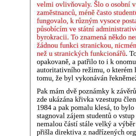
velmi ovlivňovaly. Šlo o osobní 
zaměstnanců, méně často studentů,
fungovalo, k různým vysoce posta
působícím ve státní administrativ
byrokracii. To znamená někdo ne
žádnou funkci stranickou, nicméně
než u stranických funkcionářů
. T
opakovaně, a patřilo to i k onom
autoritativního režimu, o kterém 
tomu, že byl vykonáván řekněmež
Pak mám dvě poznámky k závěrům
zde ukázána křivka vzestupu členů
1984 a pak pomalu klesá, to bylo
stagnoval zájem studentů o vstup 
nemalou částí stále velký a výběr 
přišla direktiva z nadřízených or