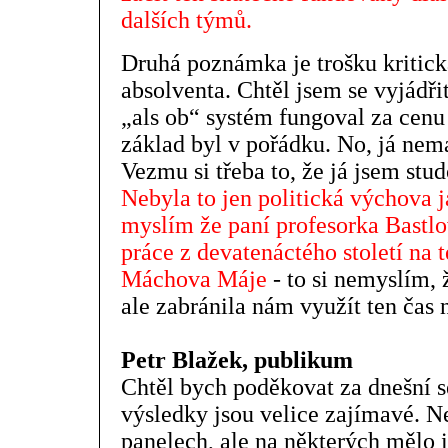
dalších týmů.
Druhá poznámka je trošku kritick
absolventa. Chtěl jsem se vyjádři
„als ob“ systém fungoval za cenu
základ byl v pořádku. No, já nem
Vezmu si třeba to, že já jsem stud
Nebyla to jen politická výchova 
myslím že paní profesorka Bastl
práce z devatenáctého století na t
Máchova Máje
- to si nemyslím, 
ale zabránila nám využít ten čas n
Petr Blažek, publikum
Chtěl bych poděkovat za dnešní 
výsledky jsou velice zajímavé. N
panelech, ale na některých mělo i