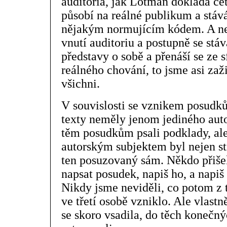
auditoria, jak Lotman dokládá če
působí na reálné publikum a stává
nějakým normujícím kódem. A nej
vnutí auditoriu a postupně se stá
představy o sobě a přenáší se ze s
reálného chování, to jsme asi zaž
všichni.
V souvislosti se vznikem posudků 
texty neměly jenom jediného auto
těm posudkům psali podklady, ale 
autorským subjektem byl nejen st
ten posuzovaný sám. Někdo přiše
napsat posudek, napiš ho, a napiš 
Nikdy jsme neviděli, co potom z
ve třetí osobě vzniklo. Ale vlastn
se skoro vsadila, do těch konečný