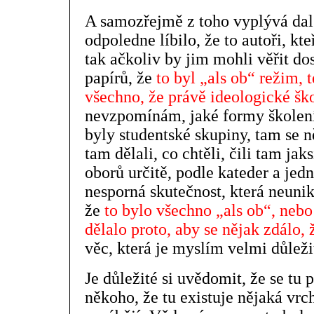
A samozřejmě z toho vyplývá dalš
odpoledne líbilo, že to autoři, kt
tak ačkoliv by jim mohli věřit dos
papírů, že
to byl „als ob“ režim, 
všechno, že právě ideologické šk
nevzpomínám, jaké formy školení 
byly studentské skupiny, tam se ně
tam dělali, co chtěli, čili tam jak
oborů určitě, podle kateder a jedn
nesporná skutečnost, která neunik
že
to bylo všechno „als ob“, nebo 
dělalo proto, aby se nějak zdálo,
věc, která je myslím velmi důlež
Je důležité si uvědomit, že se tu p
někoho, že tu existuje nějaká vrch