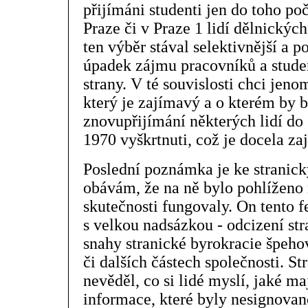
přijímáni studenti jen do toho po
Praze či v Praze 1 lidí dělnickýc
ten výběr stával selektivnější a 
úpadek zájmu pracovníků a studen
strany. V té souvislosti chci jen
který je zajímavý a o kterém by b
znovupřijímání některých lidí do s
1970 vyškrtnuti, což je docela z
Poslední poznámka je ke stranic
obávám, že na ně bylo pohlíženo n
skutečnosti fungovaly. On tento 
s velkou nadsázkou - odcizení str
snahy stranické byrokracie špehov
či dalších částech společnosti. St
nevěděl, co si lidé myslí, jaké maj
informace, které byly nesignova