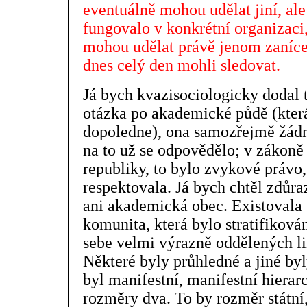
eventuálně mohou udělat jiní, ale
fungovalo v konkrétní organizaci, 
mohou udělat právě jenom zanícení
dnes celý den mohli sledovat.
Já bych kvazisociologicky dodal t
otázka po akademické půdě (která
dopoledne), ona samozřejmě žád
na to už se odpovědělo; v zákoně 
republiky, to bylo zvykové právo,
respektovala. Já bych chtěl zdůraz
ani akademická obec. Existovala 
komunita, která bylo stratifiková
sebe velmi výrazně oddělených lin
Některé byly průhledné a jiné byl
byl manifestní, manifestní hierar
rozměry dva. To by rozměr státní