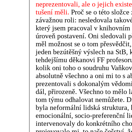
neprezentovali, ale o jejich exist
tušení měli.
Proč se o této složce 
závažnou roli: nesledovala takové 
který jsem pracoval v knihovním 
úroveň postavení. Oni sledovali p
měl možnost se o tom přesvědčit,
jeden bezútěšný výslech na StB, k
tehdejšímu děkanovi FF profesor
kolik oni toho o soudruhu Vaňkov
absolutně všechno a oni mi to s 
prezentovali s dokonalým vědomím
dál, přirozeně. Všechno to mělo l
tom týmu odhalovat nemůžete. Dru
byla neformální lidská struktura,
emocionální, socio-preferenční li
intervenovaly do konkrétního cho
projevovalo mj. to naše češství, ž