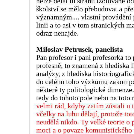
nelze dělat tu stranu izolovaně od
školství se mělo přebudovat a pře
významným.... vlastní provádění p
linii a to asi v tom stranických m
odraz nenajde.
Miloslav Petrusek, panelista
Pan profesor i paní profesorka to
profesně, to znamená z hlediska l
analýzy, z hlediska historiografi
do celého toho výzkumu zakomp
některé ty politologické dimenz
tedy do tohoto pole nebo na toto
velmi rád, kdyby zatím zůstali u 
včelky na luhu dělají, protože tot
neudělá nikdo. Ty velké teorie o p
moci a o povaze komunistického v