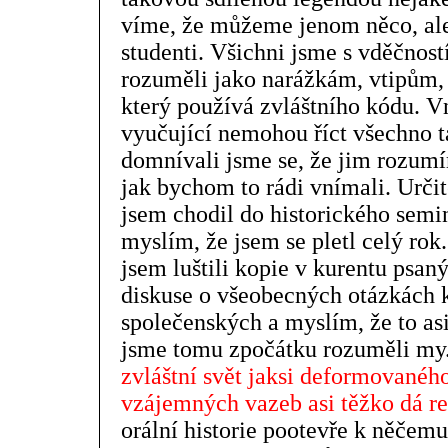
víme, že můžeme jenom něco, ale
studenti. Všichni jsme s vděčnost
rozuměli jako narážkám, vtipům,
který používá zvláštního kódu. V
vyučující nemohou říct všechno tak
domnívali jsme se, že jim rozumí
jak bychom to rádi vnímali. Určitě
jsem chodil do historického semi
myslím, že jsem se pletl celý rok
jsem luštili kopie v kurentu psan
diskuse o všeobecných otázkách k
společenských a myslím, že to as
jsme tomu zpočátku rozuměli my
zvláštní svět jaksi deformovanéh
vzájemných vazeb asi těžko dá r
orální historie pootevře k něčemu 