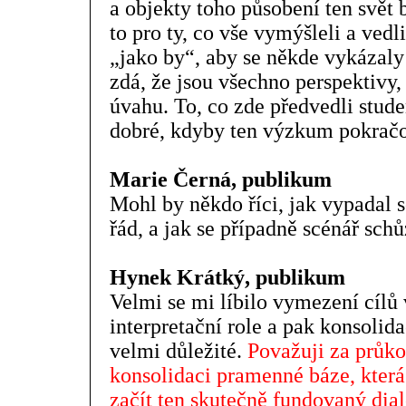
a objekty toho působení ten svět b
to pro ty, co vše vymýšleli a vedli
„jako by“, aby se někde vykázaly 
zdá, že jsou všechno perspektivy, 
úvahu. To, co zde předvedli studen
dobré, kdyby ten výzkum pokračo
Marie Černá, publikum
Mohl by někdo říci, jak vypadal 
řád, a jak se případně scénář sch
Hynek Krátký, publikum
Velmi se mi líbilo vymezení cílů
interpretační role a pak konsolid
velmi důležité.
Považuji za průko
konsolidaci pramenné báze, kter
začít ten skutečně fundovaný dial