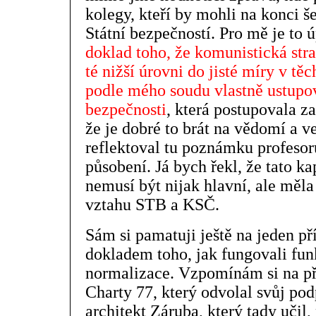
kolegy, kteří by mohli na konci š
Státní bezpečností. Pro mě je to 
doklad toho, že komunistická stra
té nižší úrovni do jisté míry v tě
podle mého soudu vlastně ustupov
bezpečnosti
, která postupovala za
že je dobré to brát na vědomí a 
reflektoval tu poznámku profesor
působení. Já bych řekl, že tato kap
nemusí být nijak hlavní, ale měla
vztahu STB a KSČ.
Sám si pamatuji ještě na jeden př
dokladem toho, jak fungovali fun
normalizace. Vzpomínám si na př
Charty 77, který odvolal svůj pod
architekt Záruba, který tady učil,