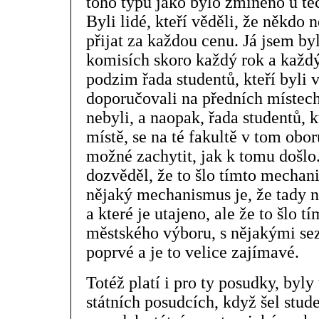
toho typu jako bylo zmíněno u tě
Byli lidé, kteří věděli, že někdo 
přijat za každou cenu. Já jsem by
komisích skoro každý rok a každý 
podzim řada studentů, kteří byli 
doporučovali na předních místech
nebyli, a naopak, řada studentů, 
místě, se na té fakultě v tom obo
možné zachytit, jak k tomu došlo
dozvěděl, že to šlo tímto mechan
nějaký mechanismus je, že tady ně
a které je utajeno, ale že to šlo 
městského výboru, s nějakými se
poprvé a je to velice zajímavé.
Totéž platí i pro ty posudky, byly
státních posudcích, když šel stude