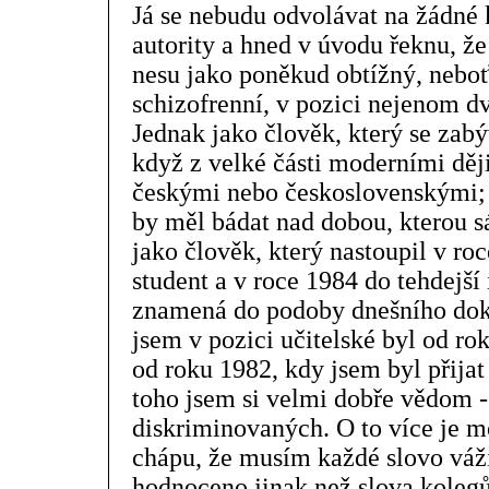
Já se nebudu odvolávat na žádné 
autority a hned v úvodu řeknu, že
nesu jako poněkud obtížný, neboť
schizofrenní, v pozici nejenom dvo
Jednak jako člověk, který se zab
když z velké části moderními děj
českými nebo československými; j
by měl bádat nad dobou, kterou s
jako člověk, který nastoupil v ro
student a v roce 1984 do tehdejší i
znamená do podoby dnešního dokt
jsem v pozici učitelské byl od ro
od roku 1982, kdy jsem byl přijat 
toho jsem si velmi dobře vědom - n
diskriminovaných. O to více je mo
chápu, že musím každé slovo váži
hodnoceno jinak než slova kolegů