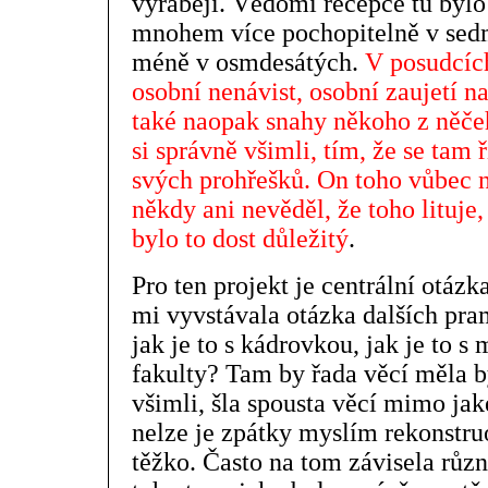
vyrábějí. Vědomí recepce tu bylo 
mnohem více pochopitelně v sed
méně v osmdesátých.
V posudcích
osobní nenávist, osobní zaujetí 
také naopak snahy někoho z něčeh
si správně všimli, tím, že se tam ř
svých prohřešků. On toho vůbec n
někdy ani nevěděl, že toho lituje
bylo to dost důležitý
.
Pro ten projekt je centrální otáz
mi vyvstávala otázka dalších pram
jak je to s kádrovkou, jak je to s
fakulty? Tam by řada věcí měla být
všimli, šla spousta věcí mimo ja
nelze je zpátky myslím rekonstru
těžko. Často na tom závisela různ