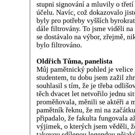
stupni signování a mluvily o třetí
účelu. Navíc, což dokazovalo jist
byly pro potřeby vyšších byrokra
dále filtrovány. To jsme viděli n
se dostávalo na výbor, zřejmě, ni
bylo filtrováno.
Oldřich Tůma, panelista
Můj pamětnický pohled je velice p
studentem, tu dobu jsem zažil zhr
souhlasil s tím, že je třeba odlišo
těch dvacet let netvořilo jednu si
proměňovala, měnili se aktéři a m
pamětník řeknu, že mi na začátku
připadalo, že fakulta fungovala 
výjimek, o kterých jsem věděli, ž
takovou sdílenou legendou nějaké