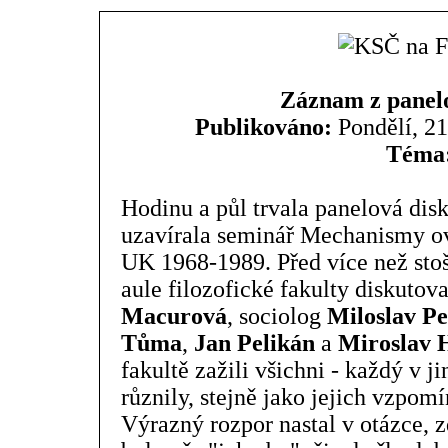
Záznam z panelo
Publikováno:
Pondělí, 21
Téma
Hodinu a půl trvala panelová disk
uzavírala seminář Mechanismy o
UK 1968-1989. Před více než sto
aule filozofické fakulty diskutova
Macurová
, sociolog
Miloslav Pe
Tůma
,
Jan Pelikán
a
Miroslav 
fakultě zažili všichni - každý v ji
různily, stejně jako jejich vzpo
Výrazný rozpor nastal v otázce, z