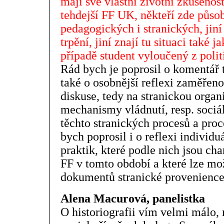
mají své vlastní životní zkušenos
tehdejší FF UK, někteří zde působ
pedagogických i stranických, ji
trpění, jiní znají tu situaci také 
případě student vyloučený z poli
Rád bych je poprosil o komentář 
také o osobnější reflexi zaměřeno
diskuse, tedy na stranickou organi
mechanismy vládnutí, resp. sociál
těchto stranických procesů a pro
bych poprosil i o reflexi individuá
praktik, které podle nich jsou cha
FF v tomto období a které lze mož
dokumentů stranické provenience
Alena Macurová, panelistka
O historiografii vím velmi málo,