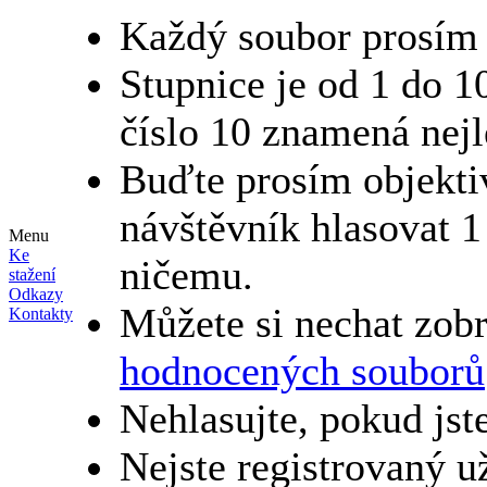
Každý soubor prosím 
Stupnice je od 1 do 1
číslo 10 znamená nejl
Buďte prosím objektiv
návštěvník hlasovat 
Menu
Ke
ničemu.
stažení
Odkazy
Můžete si nechat zob
Kontakty
hodnocených souborů
Nehlasujte, pokud jst
Nejste registrovaný už