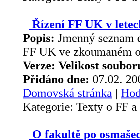
Řízení FF UK v letec
Popis:
Jmenný seznam d
FF UK ve zkoumaném o
Verze:
Velikost soubor
Přidáno dne:
07.02. 2
Domovská stránka
|
Hod
Kategorie: Texty o FF 
O fakultě po osmaše