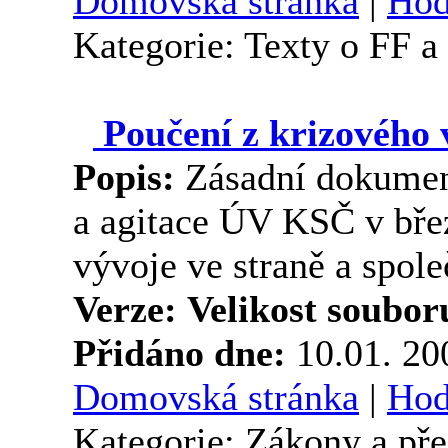
Domovská stránka
|
Hod
Kategorie: Texty o FF 
Poučení z krizového 
Popis:
Zásadní dokumen
a agitace ÚV KSČ v bře
vývoje ve straně a spol
Verze:
Velikost soubor
Přidáno dne:
10.01. 2
Domovská stránka
|
Hod
Kategorie: Zákony a př