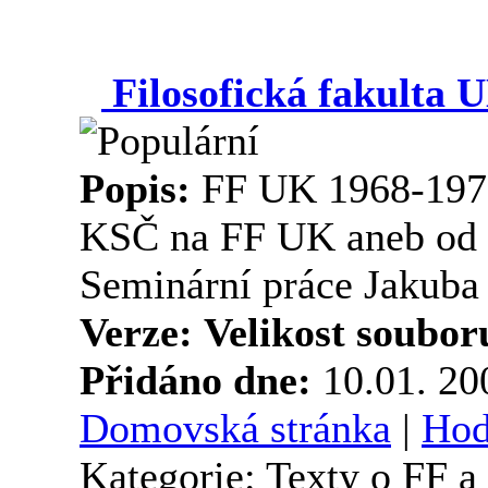
Filosofická fakulta U
Popis:
FF UK 1968-1971:
KSČ na FF UK aneb od re
Seminární práce Jakuba 
Verze:
Velikost soubor
Přidáno dne:
10.01. 2
Domovská stránka
|
Hod
Kategorie: Texty o FF 