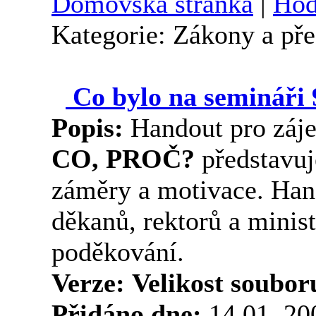
Domovská stránka
|
Hod
Kategorie: Zákony a př
Co bylo na semináři 9
Popis:
Handout pro záje
CO, PROČ?
představuj
záměry a motivace. Han
děkanů, rektorů a minis
poděkování.
Verze:
Velikost soubor
Přidáno dne:
14.01. 2