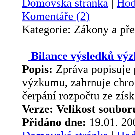
Domovská stránka
|
Hod
Komentáře (2)
Kategorie: Zákony a př
Bilance výsledků vý
Popis:
Zpráva popisuje 
výzkumu, zahrnuje chron
čerpání rozpočtu ze zís
Verze:
Velikost soubor
Přidáno dne:
19.01. 2