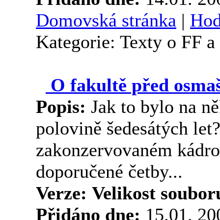
Domovská stránka
|
Hod
Kategorie: Texty o FF 
O fakultě před osmaš
Popis:
Jak to bylo na n
polovině šedesátých let
zakonzervovaném kádrov
doporučené četby...
Verze:
Velikost soubor
Přidáno dne:
15.01. 2