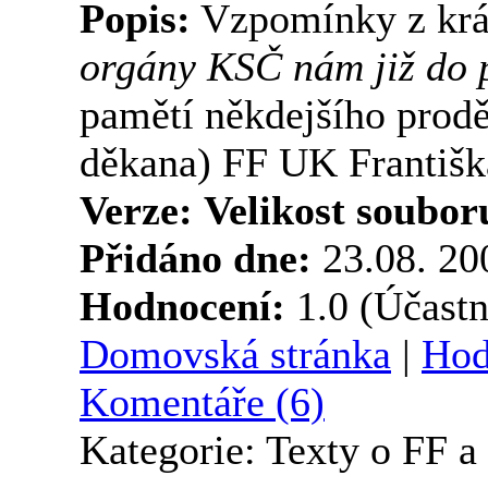
Popis:
Vzpomínky z krá
orgány KSČ nám již do 
pamětí někdejšího prod
děkana) FF UK Františk
Verze:
Velikost soubor
Přidáno dne:
23.08. 2
Hodnocení:
1.0 (Účastn
Domovská stránka
|
Hod
Komentáře (6)
Kategorie: Texty o FF 