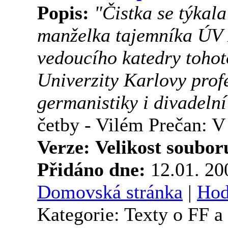
Popis:
"Čistka se týkala
manželka tajemníka ÚV 
vedoucího katedry tohoto
Univerzity Karlovy prof
germanistiky i divadeln
četby - Vilém Prečan: V
Verze:
Velikost soubor
Přidáno dne:
12.01. 2
Domovská stránka
|
Hod
Kategorie: Texty o FF 