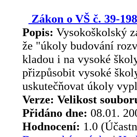
Zákon o VŠ č. 39-198
Popis:
Vysokoškolský zá
že "úkoly budování rozvi
kladou i na vysoké škol
přizpůsobit vysoké škol
uskutečňovat úkoly vyplý
Verze:
Velikost soubor
Přidáno dne:
08.01. 2
Hodnocení:
1.0 (Účastn