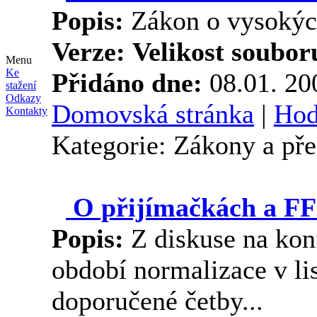
Popis:
Zákon o vysokých
Verze:
Velikost soubor
Menu
Ke
Přidáno dne:
08.01. 2
stažení
Odkazy
Domovská stránka
|
Hod
Kontakty
Kategorie: Zákony a př
O přijímačkách a FF
Popis:
Z diskuse na kon
období normalizace v li
doporučené četby...